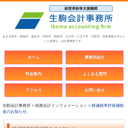
あきる野市・青梅市・福生市・羽村市・昭島市・立川市・八王子市・日野市・西多摩郡を中心と
した税理士・会計事務所です。
ホーム
事務所紹介
料金案内
よくある質問
アクセス
お問い合せ
生駒会計事務所
>
税務会計インフォメーション
>
軽減税率対策補助
金のお知らせ。