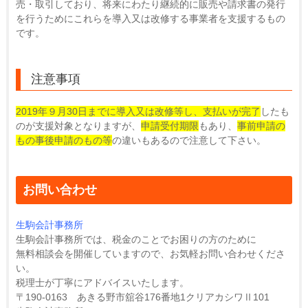
売・取引しており、将来にわたり継続的に販売や請求書の発行
を行うためにこれらを導入又は改修する事業者を支援するもの
です。
注意事項
2019年９月30日までに導入又は改修等し、支払いが完了
したも
のが支援対象となりますが、
申請受付期限
もあり、
事前申請の
もの事後申請のもの等
の違いもあるので注意して下さい。
お問い合わせ
生駒会計事務所
生駒会計事務所では、税金のことでお困りの方のために
無料相談会を開催していますので、お気軽お問い合わせくださ
い。
税理士が丁寧にアドバイスいたします。
〒190-0163 あきる野市舘谷176番地1クリアカシワⅡ101