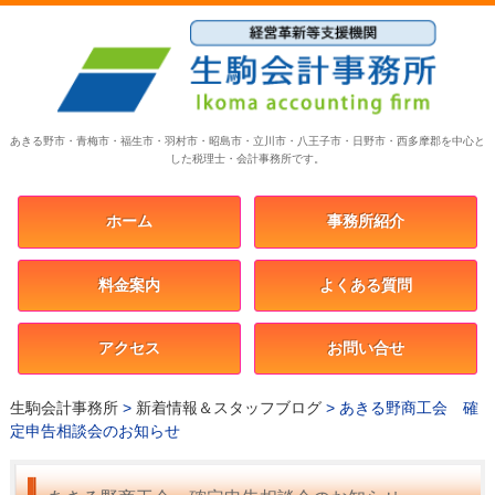
あきる野市・青梅市・福生市・羽村市・昭島市・立川市・八王子市・日野市・西多摩郡を中心と
した税理士・会計事務所です。
ホーム
事務所紹介
料金案内
よくある質問
アクセス
お問い合せ
生駒会計事務所
>
新着情報＆スタッフブログ
>
あきる野商工会 確
定申告相談会のお知らせ